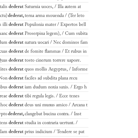
talis
dederat
Saturnia uoces, / Illa autem at
ctu)
dederat,
terna arma mouenda / (Ter leto
 illi
dederat
Populonia mater / Expertos bell
hanc
dederat
Proserpina legem), / Cum subita
ndum
dederat
natura uocari / Nec dominos fam
cuas
dederat
de fomite flammas / Et rubus in
Quas
dederat
tosto cinerum torrere uapore.
dites
dederat
quos mollis Aegyptus, / Informe
 Non
dederat
faciles ad subdita plana recu
ibus
dederat
iam dudum noxia saxis. / Ergo h
reae
dederat
tibi regula legis. / Ecce tenes
 hoc
dederat
deus uni munus amico / Arcana t
ypto
dederat,
clangebat bucina contra. / Inst
tens
dederat
studia in contraria uertunt. /
 Iam
dederat
prius indicium / Tendere se pat