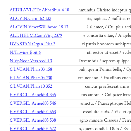
AEDILVVLF.DeAbbatibus 4 10
nmundus Christo indeptus 
ALCVIN.Carm 62 132
rta, rapinas. / Suffitiat 
ALCVIN.VmetWillibrord 18 13
i silenter, / Cui pius ant
ALDHELM.CarmVirg 2379
e consortia uitae, / Angelu
DVNSTAN.Organ.Dist 2
ti patris honorem archipres
N.Tatwine.Epit 6
nti rector ut esset / eccl
N.VpNeot.Vers xxviii 3
Decembris / septem quippe 
£.LVCAN.Phars03 158
puli, quem Punica bella, / 
£.LVCAN.Phars04 730
nte ueneno. / Fraudibus eue
£.LVCAN.Phars10 352
cunctis praefecerat armis 
£.VERGIL.Aeneid01 345
tus amore, / Cui pater inta
£.VERGIL.Aeneid03 546
amictu, / Praeceptisque Hel
£.VERGIL.Aeneid04 653
exsoluite curis. / Vixi et 
£.VERGIL.Aeneid05 538
agno munere Cisseus / Ferre
£.VERGIL.Aeneid05 572
o, quem candida Dido / Esse