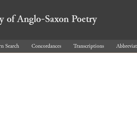
ry of Anglo-Saxon Poetry
rn Search
Concordances
Transcriptions
Abbreviat