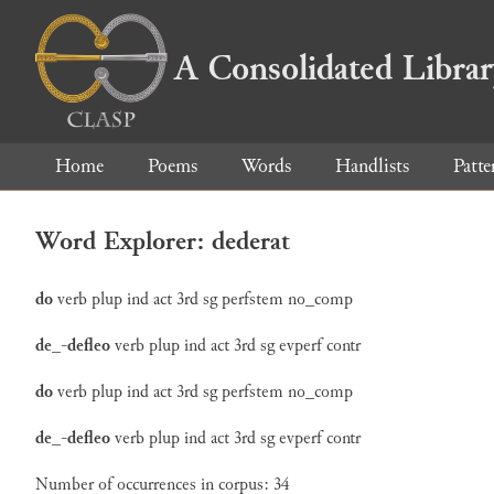
A Consolidated Libra
Home
Poems
Words
Handlists
Patte
Word Explorer: dederat
do
verb
plup
ind
act
3rd
sg
perfstem
no_comp
de_-defleo
verb
plup
ind
act
3rd
sg
evperf
contr
do
verb
plup
ind
act
3rd
sg
perfstem
no_comp
de_-defleo
verb
plup
ind
act
3rd
sg
evperf
contr
Number of occurrences in corpus: 34