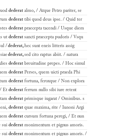
quod
dederat
almo, / Atque Petro pariter, se
rerum
dederat
tibi quod deus ipse. / Quid ter
istes
dederat
praecepta tacendi / Usque diem
s ut
dederat
sancti praecepta pudoris / Vsqu
ul /
dederat,
hec sunt eneis litteris assig
esiae
dederat,
sed cito raptus abiit. / natura
dies
dederat
breuitudine prepes. / Hoc simul
Quem
dederat
Perses, quem uicti praeda Phi
ntum
dederat
fortuna, feroxque / Non explora
/ Et
dederat
ferrum nullo sibi iure retent
ctam
dederat
primisque iugarat / Ominibus. s
eni,
dederat
quae maxima, rite / Iunoni Argi
quem
dederat
cursum fortuna peregi, / Et nun
 sui
dederat
monimentum et pignus amoris.
 sui
dederat
monimentum et pignus amoris. /