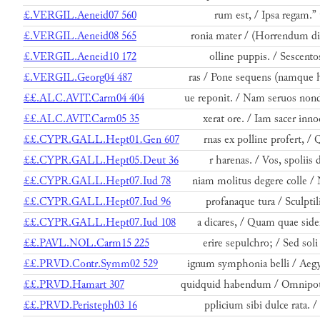
£.VERGIL.Aeneid07 560
rum est, / Ipsa regam.” 
£.VERGIL.Aeneid08 565
ronia mater / (Horrendum di
£.VERGIL.Aeneid10 172
olline puppis. / Sescentos
£.VERGIL.Georg04 487
ras / Pone sequens (namque 
££.ALC.AVIT.Carm04 404
ue reponit. / Nam seruos no
££.ALC.AVIT.Carm05 35
xerat ore. / Iam sacer inno
££.CYPR.GALL.Hept01.Gen 607
rnas ex polline profert, / 
££.CYPR.GALL.Hept05.Deut 36
r harenas. / Vos, spoliis 
££.CYPR.GALL.Hept07.Iud 78
niam molitus degere colle /
££.CYPR.GALL.Hept07.Iud 96
profanaque tura / Sculptil
££.CYPR.GALL.Hept07.Iud 108
a dicares, / Quam quae side
££.PAVL.NOL.Carm15 225
erire sepulchro; / Sed soli
££.PRVD.Contr.Symm02 529
ignum symphonia belli / Aeg
££.PRVD.Hamart 307
quidquid habendum / Omnipo
££.PRVD.Peristeph03 16
pplicium sibi dulce rata. /