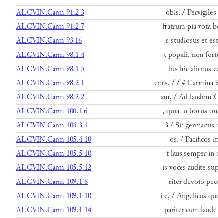
ALCVIN.Carm 91.2 3
obis. / Pervigile
ALCVIN.Carm 91.2 7
fratrum pia vota b
ALCVIN.Carm 93 16
s studiosus et es
ALCVIN.Carm 98.1 4
t populi, non fort
ALCVIN.Carm 98.1 5
lus hic alienus e
ALCVIN.Carm 98.2 1
enes. / / # Carmina 9
ALCVIN.Carm 98.2 2
am, / Ad laudem Ch
ALCVIN.Carm 100.1 6
, quia tu bonus om
ALCVIN.Carm 104.3 1
3 / Sit germanus 
ALCVIN.Carm 105.4 10
os. / Pacificos m
ALCVIN.Carm 105.5 10
t laus semper in 
ALCVIN.Carm 105.5 12
is voces audite su
ALCVIN.Carm 109.1 8
riter devoto pect
ALCVIN.Carm 109.1 10
ite, / Angelicus q
ALCVIN.Carm 109.1 14
pariter cum laude 