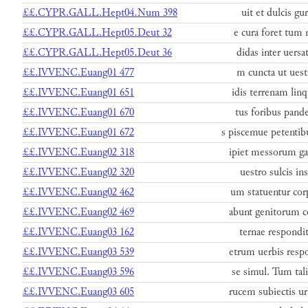
££.CYPR.GALL.Hept04.Num 398
uit et dulcis gur
££.CYPR.GALL.Hept05.Deut 32
e cura foret tum 
££.CYPR.GALL.Hept05.Deut 36
didas inter uersa
££.IVVENC.Euang01 477
m cuncta ut uesti
££.IVVENC.Euang01 651
idis terrenam linq
££.IVVENC.Euang01 670
tus foribus pande
££.IVVENC.Euang01 672
s piscemue petentib
££.IVVENC.Euang02 318
ipiet messorum gau
££.IVVENC.Euang02 320
uestro sulcis ins
££.IVVENC.Euang02 462
um statuentur corp
££.IVVENC.Euang02 469
abunt genitorum co
££.IVVENC.Euang03 162
ternae respondit 
££.IVVENC.Euang03 539
etrum uerbis respo
££.IVVENC.Euang03 596
se simul. Tum tali
££.IVVENC.Euang03 605
rucem subiectis ur