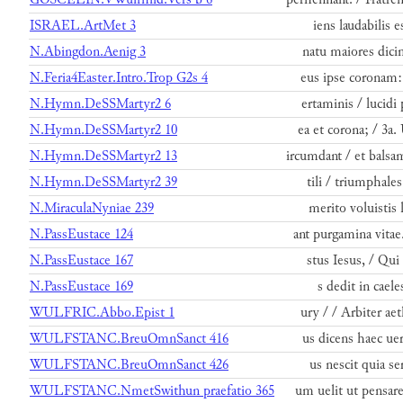
ISRAEL.ArtMet 3
iens laudabilis e
N.Abingdon.Aenig 3
natu maiores dicim
N.Feria4Easter.Intro.Trop G2s 4
eus ipse coronam: 
N.Hymn.DeSSMartyr2 6
ertaminis / lucidi 
N.Hymn.DeSSMartyr2 10
ea et corona; / 3a.
N.Hymn.DeSSMartyr2 13
ircumdant / et balsa
N.Hymn.DeSSMartyr2 39
tili / triumphales
N.MiraculaNyniae 239
merito voluistis
N.PassEustace 124
ant purgamina vita
N.PassEustace 167
stus Iesus, / Qui
N.PassEustace 169
s dedit in caele
WULFRIC.Abbo.Epist 1
ury / / Arbiter ae
WULFSTANC.BreuOmnSanct 416
us dicens haec uer
WULFSTANC.BreuOmnSanct 426
us nescit quia se
WULFSTANC.NmetSwithun praefatio 365
um uelit ut pensar