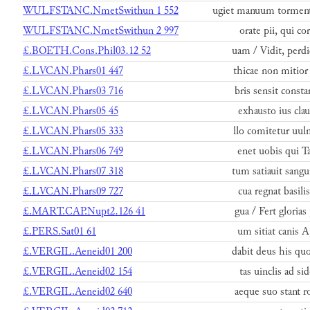
WULFSTANC.NmetSwithun 1 552
ugiet manuum tormen
WULFSTANC.NmetSwithun 2 997
orate pii, qui c
£.BOETH.Cons.Phil03.12 52
uam / Vidit, perdid
£.LVCAN.Phars01 447
thicae non mitior 
£.LVCAN.Phars03 716
bris sensit const
£.LVCAN.Phars05 45
exhausto ius clau
£.LVCAN.Phars05 333
llo comitetur uuln
£.LVCAN.Phars06 749
enet uobis qui Ta
£.LVCAN.Phars07 318
tum satiauit sangu
£.LVCAN.Phars09 727
cua regnat basili
£.MART.CAP.Nupt2.126 41
gua / Fert gloria
£.PERS.Sat01 61
um sitiat canis A
£.VERGIL.Aeneid01 200
dabit deus his qu
£.VERGIL.Aeneid02 154
tas uinclis ad si
£.VERGIL.Aeneid02 640
aeque suo stant r