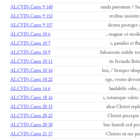
ALCVIN.Carm 9 140
randa parentum / Sa
ALCVIN.Carm 9 152
recibus insistite
ALCVIN.Carm 9 157
dextra proteget 
ALCVIN.Carm 10 6
, magnae et medic
ALCVIN.Carm 10 7
i, paradisi et f
ALCVIN.Carm 10 9
Salomonis nobile te
ALCVIN.Carm 10 11
tis fecunda Brita
ALCVIN.Carm 10 16
lmi, / Semper ubiq
ALCVIN.Carm 10 22
ego, vestro devot
ALCVIN.Carm 14 6
laudabilis orbe, 
ALCVIN.Carm 18 16
i, totumque valete
ALCVIN.Carm 20 15
aleat Christi rep
ALCVIN.Carm 20 22
Christi precepta 
ALCVIN.Carm 20 30
bus humili sed pec
ALCVIN.Carm 21 37
Christo ut me pat