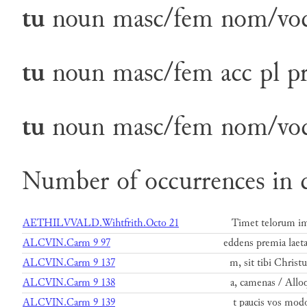
tu
noun
masc/fem
nom/vo
tu
noun
masc/fem
acc
pl
p
tu
noun
masc/fem
nom/vo
Number of occurrences in 
AETHILVVALD.Wihtfrith.Octo 21
Timet telorum im
ALCVIN.Carm 9 97
eddens premia laet
ALCVIN.Carm 9 137
m, sit tibi Christ
ALCVIN.Carm 9 138
a, camenas / Alloq
ALCVIN.Carm 9 139
t paucis vos modo