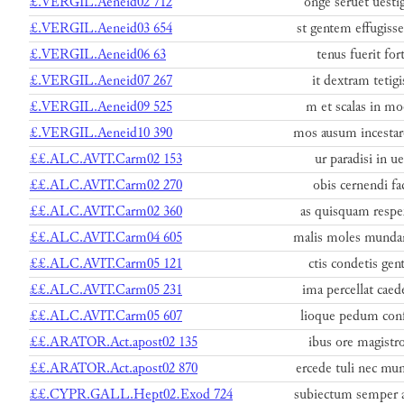
£.VERGIL.Aeneid02 712
onge seruet uestig
£.VERGIL.Aeneid03 654
st gentem effugiss
£.VERGIL.Aeneid06 63
tenus fuerit for
£.VERGIL.Aeneid07 267
it dextram tetigi
£.VERGIL.Aeneid09 525
m et scalas in mo
£.VERGIL.Aeneid10 390
mos ausum incestar
££.ALC.AVIT.Carm02 153
ur paradisi in ue
££.ALC.AVIT.Carm02 270
obis cernendi fac
££.ALC.AVIT.Carm02 360
as quisquam respex
££.ALC.AVIT.Carm04 605
malis moles mundan
££.ALC.AVIT.Carm05 121
ctis condetis gen
££.ALC.AVIT.Carm05 231
ima percellat caed
££.ALC.AVIT.Carm05 607
lioque pedum confi
££.ARATOR.Act.apost02 135
ibus ore magistro
££.ARATOR.Act.apost02 870
ercede tuli nec mu
££.CYPR.GALL.Hept02.Exod 724
subiectum semper a