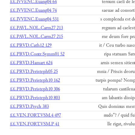
££.IVVENC.Euang04 64
ternum caeli de le
££.IVVENC.Euang04 74
saeuae ad consort
££.IVVENC.Euang04 531
s complenda est de
££.PAVL.NOL.Carm27 213
regnum ad caelest
££.PAVL.NOL.Carm27 215
rne deum fore prae
££.PRVD.Cath12 129
it / Ceu turbo nasc
££.PRVD.Contr.Symm01 52
ripa statuam Sat
££.PRVD.Hamart 624
arnis semen sitien
££.PRVD.Peristeph05 25
mnia / Priscis deoru
££.PRVD.Peristeph10 162
turpis pompa? Nempe
££.PRVD.Peristeph10 306
tularum cantilena
££.PRVD.Peristeph10 803
am labantis dissip
££.PRVD.Psych 383
Quis dominus memi
££.VEN.FORT.VSM.4 497
nudo"? / quid fui
££.VEN.FORT.VSM.P 41
lle rigat, rivul