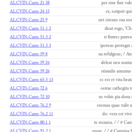
ALCVIN.Carm 21 38
per sine fine val
ALCVIN.Carm 24 15
er, scripsit qui
ALCVIN.Carm 25 9
net circum sua moe
ALCVIN.Carm 51.1 2
dicat rogo, 'Chr
ALCVIN.Carm 51.5 2
ri fratres patre
ALCVIN.Carm 51.5 3
ipotens protegat 
ALCVIN.Carm 59 8
na refulgens; / At
ALCVIN.Carm 59 24
deleat neu noxius
ALCVIN.Carm 59 26
stimulis armatus 
ALCVIN.Carm 65.5 13
ec est et vita bea
ALCVIN.Carm 72 6
ostrae cathegita 
ALCVIN.Carm 72 10
ns vobis pia dona 
ALCVIN.Carm 76.2 9
eterum quae tulit 
ALCVIN.Carm 76.2 11
do: vera est vive
ALCVIN.Carm 80.1 1
te recursu. / / # Car
ALCVIN.Carm 91.2 1
more. / / # Carmina 9