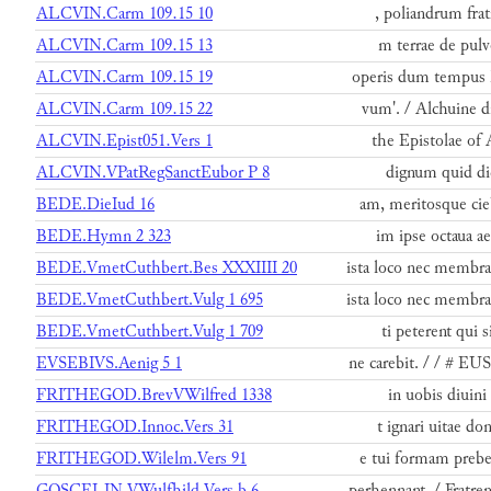
ALCVIN.Carm 109.15 10
, poliandrum frat
ALCVIN.Carm 109.15 13
m terrae de pulve
ALCVIN.Carm 109.15 19
operis dum tempus h
ALCVIN.Carm 109.15 22
vum'. / Alchuine d
ALCVIN.Epist051.Vers 1
the Epistolae of 
ALCVIN.VPatRegSanctEubor P 8
dignum quid dic
BEDE.DieIud 16
am, meritosque cie
BEDE.Hymn 2 323
im ipse octaua ae
BEDE.VmetCuthbert.Bes XXXIIII 20
ista loco nec membr
BEDE.VmetCuthbert.Vulg 1 695
ista loco nec membr
BEDE.VmetCuthbert.Vulg 1 709
ti peterent qui s
EVSEBIVS.Aenig 5 1
ne carebit. / / # EUS
FRITHEGOD.BrevVWilfred 1338
in uobis diuini 
FRITHEGOD.Innoc.Vers 31
t ignari uitae do
FRITHEGOD.Wilelm.Vers 91
e tui formam prebe
GOSCELIN.VWulfhild.Vers b 6
perhennant. / Fratr