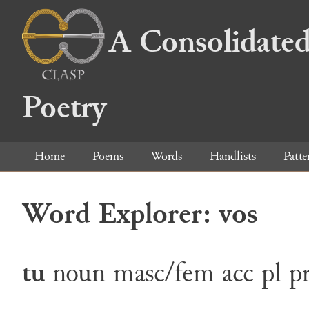
A Consolidated
Poetry
Home
Poems
Words
Handlists
Patte
Word Explorer: vos
tu
noun
masc/fem
acc
pl
p