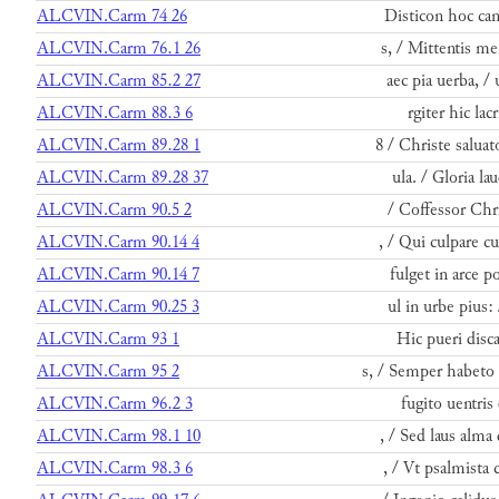
ALCVIN.Carm 74 26
Disticon hoc can
ALCVIN.Carm 76.1 26
s, / Mittentis me
ALCVIN.Carm 85.2 27
aec pia uerba, / u
ALCVIN.Carm 88.3 6
rgiter hic lac
ALCVIN.Carm 89.28 1
8 / Christe salua
ALCVIN.Carm 89.28 37
ula. / Gloria la
ALCVIN.Carm 90.5 2
/ Coffessor Chri
ALCVIN.Carm 90.14 4
, / Qui culpare c
ALCVIN.Carm 90.14 7
fulget in arce p
ALCVIN.Carm 90.25 3
ul in urbe pius:
ALCVIN.Carm 93 1
Hic pueri disca
ALCVIN.Carm 95 2
s, / Semper habeto
ALCVIN.Carm 96.2 3
fugito uentris
ALCVIN.Carm 98.1 10
, / Sed laus alma
ALCVIN.Carm 98.3 6
, / Vt psalmista 