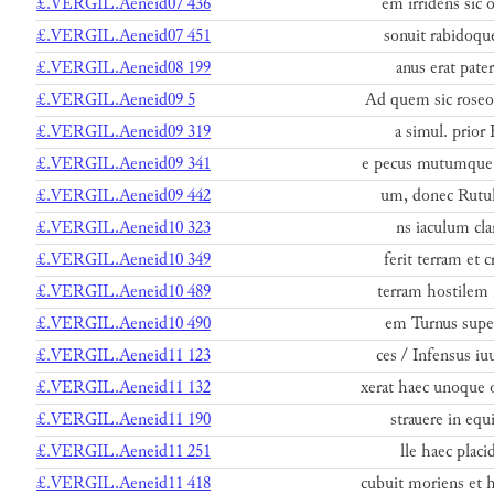
£.VERGIL.Aeneid07 436
em irridens sic o
£.VERGIL.Aeneid07 451
sonuit rabidoqu
£.VERGIL.Aeneid08 199
anus erat pater:
£.VERGIL.Aeneid09 5
Ad quem sic rose
£.VERGIL.Aeneid09 319
a simul. prior 
£.VERGIL.Aeneid09 341
e pecus mutumque 
£.VERGIL.Aeneid09 442
um, donec Rutuli
£.VERGIL.Aeneid10 323
ns iaculum clam
£.VERGIL.Aeneid10 349
ferit terram et
£.VERGIL.Aeneid10 489
terram hostilem 
£.VERGIL.Aeneid10 490
em Turnus super
£.VERGIL.Aeneid11 123
ces / Infensus iu
£.VERGIL.Aeneid11 132
xerat haec unoque
£.VERGIL.Aeneid11 190
strauere in equ
£.VERGIL.Aeneid11 251
lle haec placi
£.VERGIL.Aeneid11 418
cubuit moriens et