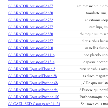
££.ARATOR.Act.apost02 487
am remanebit in or
££.ARATOR.Act.apost02 650
timulante ruis,
££.ARATOR.Act.apost02 752
ae rationis ino
££.ARATOR.Act.apost02 777
itare lupi, cu
££.ARATOR.Act.apost02 820
rbumque suum sapie
££.ARATOR.Act.apost02 937
d et auribus haes
££.ARATOR.Act.apost02 960
m uelles clamos
££.ARATOR.Act.apost02 1116
hoc placido uen
££.ARATOR.Act.apost02 1214
c spirare decet
££.ARATOR.Epist.adFlorian 2
turis sensibus ort
££.ARATOR.Epist.adFlorian 28
ta disco magistro
££.ARATOR.Epist.adParthen 68
, / De quo uix la
££.ARATOR.Epist.adParthen 94
/ Pascere qui pop
££.ARATOR.Epist.adParthen 102
Partheniumque dec
££.CAEL.SED.Carm.pasch01 134
Squamea colla tu