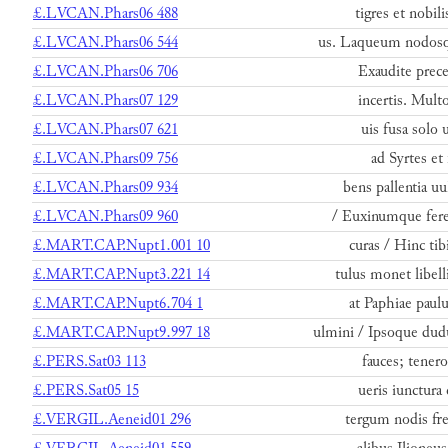
£.LVCAN.Phars06 488
tigres et nobil
£.LVCAN.Phars06 544
us. Laqueum nodosq
£.LVCAN.Phars06 706
Exaudite preces
£.LVCAN.Phars07 129
incertis. Mult
£.LVCAN.Phars07 621
uis fusa solo u
£.LVCAN.Phars09 756
ad Syrtes et 
£.LVCAN.Phars09 934
bens pallentia uu
£.LVCAN.Phars09 960
/ Euxinumque fere
£.MART.CAP.Nupt1.001 10
curas / Hinc tib
£.MART.CAP.Nupt3.221 14
tulus monet libel
£.MART.CAP.Nupt6.704 1
at Paphiae paul
£.MART.CAP.Nupt9.997 18
ulmini / Ipsoque du
£.PERS.Sat03 113
fauces; tenero
£.PERS.Sat05 15
ueris iunctura c
£.VERGIL.Aeneid01 296
tergum nodis fr