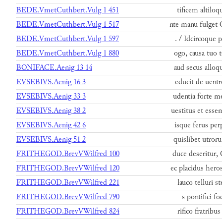
BEDE.VmetCuthbert.Vulg 1 451
tificem altiloq
BEDE.VmetCuthbert.Vulg 1 517
nte manu fulget 
BEDE.VmetCuthbert.Vulg 1 597
. / Idcircoque p
BEDE.VmetCuthbert.Vulg 1 880
ogo, causa tuo 
BONIFACE.Aenig 13 14
aud secus alloq
EVSEBIVS.Aenig 16 3
educit de uentr
EVSEBIVS.Aenig 33 3
udentia forte m
EVSEBIVS.Aenig 38 2
uestitus et essem
EVSEBIVS.Aenig 42 6
isque ferus per
EVSEBIVS.Aenig 51 2
quislibet utror
FRITHEGOD.BrevVWilfred 100
duce deseritur,
FRITHEGOD.BrevVWilfred 120
ec placidus hero
FRITHEGOD.BrevVWilfred 221
lauco telluri st
FRITHEGOD.BrevVWilfred 790
s pontifici fo
FRITHEGOD.BrevVWilfred 824
rifico fratribu