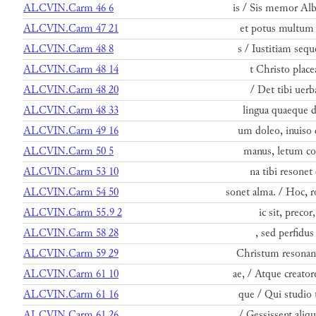
ALCVIN.Carm 46 6
is / Sis memor Alb
ALCVIN.Carm 47 21
et potus multum
ALCVIN.Carm 48 8
s / Iustitiam seq
ALCVIN.Carm 48 14
t Christo place
ALCVIN.Carm 48 20
/ Det tibi uerb
ALCVIN.Carm 48 33
lingua quaeque d
ALCVIN.Carm 49 16
um doleo, inuiso
ALCVIN.Carm 50 5
manus, letum cor
ALCVIN.Carm 53 10
na tibi resonet
ALCVIN.Carm 54 50
sonet alma. / Hoc, r
ALCVIN.Carm 55.9 2
ic sit, precor,
ALCVIN.Carm 58 28
, sed perfidus 
ALCVIN.Carm 59 29
Christum resonan
ALCVIN.Carm 61 10
ae, / Atque creato
ALCVIN.Carm 61 16
que / Qui studio 
ALCVIN.Carm 61 26
/ Gessissent aliq