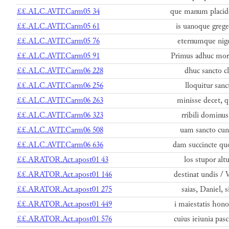
££.ALC.AVIT.Carm05 34
que manum placid
££.ALC.AVIT.Carm05 61
is uanoque grege
££.ALC.AVIT.Carm05 76
eternumque nige
££.ALC.AVIT.Carm05 91
Primus adhuc mor
££.ALC.AVIT.Carm06 228
dhuc sancto cl
££.ALC.AVIT.Carm06 256
lloquitur sanc
££.ALC.AVIT.Carm06 263
minisse decet, 
££.ALC.AVIT.Carm06 323
rribili dominus
££.ALC.AVIT.Carm06 508
uam sancto cunc
££.ALC.AVIT.Carm06 636
dam succincte qu
££.ARATOR.Act.apost01 43
los stupor alt
££.ARATOR.Act.apost01 146
destinat undis /
££.ARATOR.Act.apost01 275
saias, Daniel, 
££.ARATOR.Act.apost01 449
i maiestatis hono
££.ARATOR.Act.apost01 576
cuius ieiunia pas