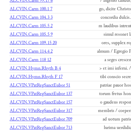
ALCVIN.Carm 99.17 6
/ Ingenio calidu
ALCVIN.Carm 100.1 7
go, dicite Christ
ALCVIN.Carm 104.3 3
concordia dulcis.
ALCVIN.Carm 105.5 2
m laudibus intren
ALCVIN.Carm 105.5 9
simul resonet 
ALCVIN.Carm 109.15 20
ores, supplex r
ALCVIN.Carm 114.4 2
almum / Egregio Pa
ALCVIN.Carm 118 12
a seges crescen
ALCVIN.Hymn.Rhyth B 4
> et imi inferni.
ALCVIN.Hymn.Rhyth F 17
tibi conscio sec
ALCVIN.VPatRegSanctEubor 51
patriae pauor hos
ALCVIN.VPatRegSanctEubor 137
torum fretus hono
ALCVIN.VPatRegSanctEubor 157
o gaudens respon
ALCVIN.VPatRegSanctEubor 317
membris / coepera
ALCVIN.VPatRegSanctEubor 709
ad uotum patris
ALCVIN.VPatRegSanctEubor 713
lurima uerdidic