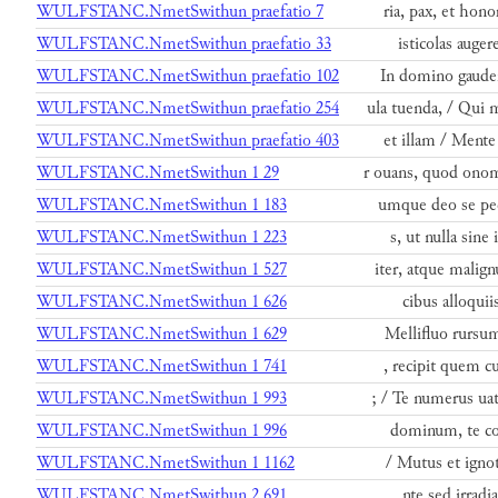
WULFSTANC.NmetSwithun praefatio 7
ria, pax, et hono
WULFSTANC.NmetSwithun praefatio 33
isticolas auger
WULFSTANC.NmetSwithun praefatio 102
In domino gauden
WULFSTANC.NmetSwithun praefatio 254
ula tuenda, / Qui 
WULFSTANC.NmetSwithun praefatio 403
et illam / Mente
WULFSTANC.NmetSwithun 1 29
r ouans, quod onom
WULFSTANC.NmetSwithun 1 183
umque deo se pec
WULFSTANC.NmetSwithun 1 223
s, ut nulla sine
WULFSTANC.NmetSwithun 1 527
iter, atque malig
WULFSTANC.NmetSwithun 1 626
cibus alloquii
WULFSTANC.NmetSwithun 1 629
Mellifluo rursu
WULFSTANC.NmetSwithun 1 741
, recipit quem cu
WULFSTANC.NmetSwithun 1 993
; / Te numerus ua
WULFSTANC.NmetSwithun 1 996
dominum, te cor
WULFSTANC.NmetSwithun 1 1162
/ Mutus et ignot
WULFSTANC.NmetSwithun 2 691
nte sed irradi