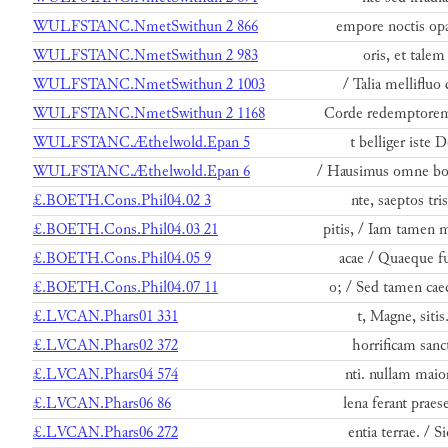
WULFSTANC.NmetSwithun 2 866
empore noctis opa
WULFSTANC.NmetSwithun 2 983
oris, et talem
WULFSTANC.NmetSwithun 2 1003
/ Talia melliflu
WULFSTANC.NmetSwithun 2 1168
Corde redemptorem
WULFSTANC.Æthelwold.Epan 5
t belliger iste 
WULFSTANC.Æthelwold.Epan 6
/ Hausimus omne bo
£.BOETH.Cons.Phil04.02 3
nte, saeptos tri
£.BOETH.Cons.Phil04.03 21
pitis, / Iam tamen 
£.BOETH.Cons.Phil04.05 9
acae / Quaeque fu
£.BOETH.Cons.Phil04.07 11
o; / Sed tamen cae
£.LVCAN.Phars01 331
t, Magne, sitis
£.LVCAN.Phars02 372
horrificam sanc
£.LVCAN.Phars04 574
nti. nullam maior
£.LVCAN.Phars06 86
lena ferant praes
£.LVCAN.Phars06 272
entia terrae. / 