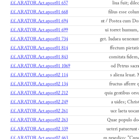
££.ARATOR.Act.apost01 657
liua fuit; dil
££.ARATOR.Act.apost01 668
filius esse colu
££.ARATOR.Act.apost01 694
nt / Postea cum Do
££.ARATOR.Act.apost01 699
ui torret humum,
££.ARATOR.Act.apost01 734
get. Iudaea uenenu
££.ARATOR.Act.apost01 814
ffectum pietati
££.ARATOR.Act.apost01 843
comitata fidem,
££.ARATOR.Act.apost01 1069
od Petrus sacra
££.ARATOR.Act.apost02 114
s aliena leuat.
££.ARATOR.Act.apost02 134
fructus afferre
££.ARATOR.Act.apost02 212
quia gentibus ors
££.ARATOR.Act.apost02 249
a uides; Christ
££.ARATOR.Act.apost02 261
uce laeta uocan
££.ARATOR.Act.apost02 263
Quae populo doci
££.ARATOR.Act.apost02 339
ueteri patuerunt
££.ARATOR.Act.apost02 463
m praedico: "Cunct