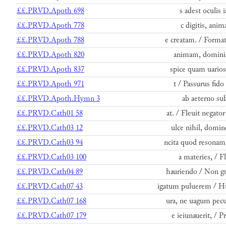
££.PRVD.Apoth 698
s adest oculis 
££.PRVD.Apoth 778
c digitis, anim
££.PRVD.Apoth 788
e creatam. / Forma
££.PRVD.Apoth 820
animam, domini q
££.PRVD.Apoth 837
spice quam uario
££.PRVD.Apoth 971
t / Passurus fido
££.PRVD.Apoth.Hymn 3
ab aeterno sub
££.PRVD.Cath01 58
at. / Fleuit negato
££.PRVD.Cath03 12
ulce nihil, domin
££.PRVD.Cath03 94
ncita quod resonam
££.PRVD.Cath03 100
a materies, / Fl
££.PRVD.Cath04 89
hauriendo / Non gu
££.PRVD.Cath07 43
igatum puluerem / H
££.PRVD.Cath07 168
ura, ne uagum pecu
££.PRVD.Cath07 179
e ieiunauerit, / 