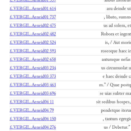
£.VERGIL.Aeneid01 559
alibus Ilioneus
£.VERGIL.Aeneid01 614
asu deinde uir
£.VERGIL.Aeneid01 737
, libato, summo
£.VERGIL.Aeneid02 475
us ad solem, et
£.VERGIL.Aeneid02 482
Robora et ingent
£.VERGIL.Aeneid02 524
is, / Aut morie
£.VERGIL.Aeneid02 593
roseoque haec in
£.VERGIL.Aeneid02 658
antumque nefas 
£.VERGIL.Aeneid03 234
us circumuolat un
£.VERGIL.Aeneid03 373
e haec deinde c
£.VERGIL.Aeneid03 463
m.” / Quae postq
£.VERGIL.Aeneid03 696
se uias subter ma
£.VERGIL.Aeneid04 11
sit sedibus hospes
£.VERGIL.Aeneid04 79
pendetque iterum
£.VERGIL.Aeneid04 150
, tantum egregi
£.VERGIL.Aeneid04 276
us / Debetur.” 