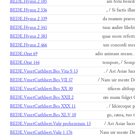
BEDE.Hymn 2 185
am feria benedi
BEDE.Hymn 2 336
, / Si factis il
BEDE.Hymn 2 339
da manum praesul
BEDE.Hymn 2 341
tunc audire libeb
BEDE.Hymn 2 383
quae more refertu
BEDE.Hymn 2 466
um concordi ment
BEDE.Orat 69
adio animam meam. /
BEDE.Orat 144
tempore, / Sempe
BEDE.VmetCuthbert.Bes Vita S 13
. / Ast Asiae luc
BEDE.VmetCuthbert.Bes VII 37
/ Nam uir mente D
BEDE.VmetCuthbert.Bes XX 30
tificem altiloq
BEDE.VmetCuthbert.Bes XXII 2
nte manu fulget 
BEDE.VmetCuthbert.Bes XXX 11
. / Idcircoque p
BEDE.VmetCuthbert.Bes XLV 10
go, causa, tuo 
BEDE.VmetCuthbert.Vulg prohemium 13
/ Ast Asiae luce
BEDE.VmetCuthbert.Vulg 1 176
Nam uir mente De