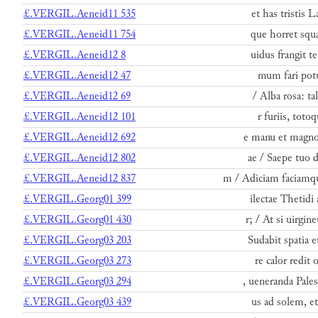
£.VERGIL.Aeneid11 535
et has tristis 
£.VERGIL.Aeneid11 754
que horret squa
£.VERGIL.Aeneid12 8
uidus frangit t
£.VERGIL.Aeneid12 47
mum fari potui
£.VERGIL.Aeneid12 69
/ Alba rosa: ta
£.VERGIL.Aeneid12 101
r furiis, toto
£.VERGIL.Aeneid12 692
e manu et magno 
£.VERGIL.Aeneid12 802
ae / Saepe tuo d
£.VERGIL.Aeneid12 837
m / Adiciam faciamq
£.VERGIL.Georg01 399
ilectae Thetidi
£.VERGIL.Georg01 430
r; / At si uirgin
£.VERGIL.Georg03 203
Sudabit spatia 
£.VERGIL.Georg03 273
re calor redit o
£.VERGIL.Georg03 294
, ueneranda Pale
£.VERGIL.Georg03 439
us ad solem, et