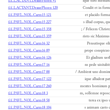
££.LACTANT.DeauePhoen 91
ique toro membra 
££.LACTANT.DeauePhoen 120
Condit et in for
££.PAVL.NOL.Carm15 121
et placido form
££.PAVL.NOL.Carm15 227
s illud corpus, 
££.PAVL.NOL.Carm15 358
; / Felicem Christ
££.PAVL.NOL.Carm15 359
risto sic Maximus
££.PAVL.NOL.Carm16 32
Pensatisque sib
££.PAVL.NOL.Carm16 89
prope conspicuo
££.PAVL.NOL.Carm16 126
Et gladium uerb
££.PAVL.NOL.Carm17 16
ns pede uisitabit
££.PAVL.NOL.Carm17 88
/ Ambient uno dominu
££.PAVL.NOL.Carm17 122
ique alludent pat
££.PAVL.NOL.Carm17 260
mentes hominum po
££.PAVL.NOL.Carm18 3
m, sollemne reposc
££.PAVL.NOL.Carm18 58
terea ex ipso 
££.PAVL.NOL.Carm18 104
s animam casto d