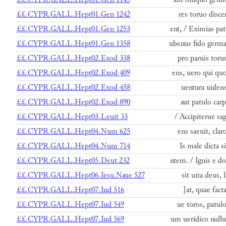
££.CYPR.GALL.Hept01.Gen 1242
res toruo disce
££.CYPR.GALL.Hept01.Gen 1253
ent, / Eximias pa
££.CYPR.GALL.Hept01.Gen 1358
ubenus fido germ
££.CYPR.GALL.Hept02.Exod 338
pro paruis toru
££.CYPR.GALL.Hept02.Exod 409
ens, uero qui qu
££.CYPR.GALL.Hept02.Exod 458
uentura uidens
££.CYPR.GALL.Hept02.Exod 890
aut patulo car
££.CYPR.GALL.Hept03.Leuit 33
/ Accipiterue sa
££.CYPR.GALL.Hept04.Num 625
ens saeuit, cla
££.CYPR.GALL.Hept04.Num 714
Is male dicta s
££.CYPR.GALL.Hept05.Deut 232
ntem. / Ignis e d
££.CYPR.GALL.Hept06.Iesu.Naue 527
sit uita deus,
££.CYPR.GALL.Hept07.Iud 516
]at, quae fact
££.CYPR.GALL.Hept07.Iud 549
ue toros, patul
££.CYPR.GALL.Hept07.Iud 569
um ueridico null