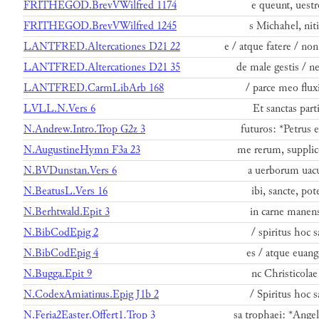
FRITHEGOD.BrevVWilfred 1174
e queunt, uestr
FRITHEGOD.BrevVWilfred 1245
s Michahel, nit
LANTFRED.Altercationes D21 22
e / atque fatere / no
LANTFRED.Altercationes D21 35
de male gestis / ne
LANTFRED.CarmLibArb 168
/ parce meo flux
LVLL.N.Vers 6
Et sanctas part
N.Andrew.Intro.Trop G2z 3
futuros: *Petrus 
N.AugustineHymn F3a 23
me rerum, supplice
N.BVDunstan.Vers 6
a uerborum uacu
N.BeatusL.Vers 16
ibi, sancte, po
N.Berhtwald.Epit 3
in carne manens
N.BibCodEpig 2
/ spiritus hoc s
N.BibCodEpig 4
es / atque euange
N.Bugga.Epit 9
nc Christicolae
N.CodexAmiatinus.Epig J1b 2
/ Spiritus hoc s
N.Feria2Easter.Offert1.Trop 3
sa trophaei: *Ange