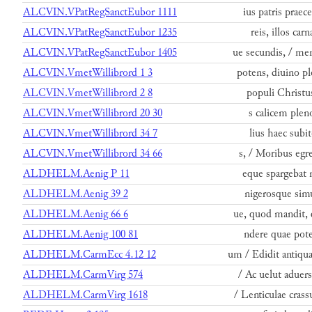
ALCVIN.VPatRegSanctEubor 1111
ius patris praec
ALCVIN.VPatRegSanctEubor 1235
reis, illos car
ALCVIN.VPatRegSanctEubor 1405
ue secundis, / me
ALCVIN.VmetWillibrord 1 3
potens, diuino p
ALCVIN.VmetWillibrord 2 8
populi Christu
ALCVIN.VmetWillibrord 20 30
s calicem pleno
ALCVIN.VmetWillibrord 34 7
lius haec subit
ALCVIN.VmetWillibrord 34 66
s, / Moribus egre
ALDHELM.Aenig P 11
eque spargebat 
ALDHELM.Aenig 39 2
nigerosque simu
ALDHELM.Aenig 66 6
ue, quod mandit,
ALDHELM.Aenig 100 81
ndere quae pote
ALDHELM.CarmEcc 4.12 12
um / Edidit antiqu
ALDHELM.CarmVirg 574
/ Ac uelut aduer
ALDHELM.CarmVirg 1618
/ Lenticulae cras