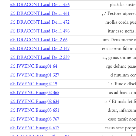
££.DRACONT.Laud.Dei.1 456
placidas suste
££.DRACONT.Laud.Dei.1 461
, / Pectore uiper
££.DRACONT.Laud.Dei.1 472
mollia corda puel
££.DRACONT.Laud.Dei.1 496
itur esse nefas
££.DRACONT.Laud.Dei.2 66
um Deus auctor o
££.DRACONT.Laud.Dei.2 147
ena sermo fidem 
££.DRACONT.Laud.Dei.2 239
at, genus omne ue
££.IVVENC.Euang01 64
rgo dehinc paui
££.IVVENC.Euang01 327
d fluuium cern
££.IVVENC.Euang02 19
." / Tunc e disc
££.IVVENC.Euang02 365
us ad haec cont
££.IVVENC.Euang02 634
is / Et mala leti
££.IVVENC.Euang03 651
ditur, infantum
££.IVVENC.Euang03 767
esso tacuit non
££.IVVENC.Euang04 617
essus sese propr