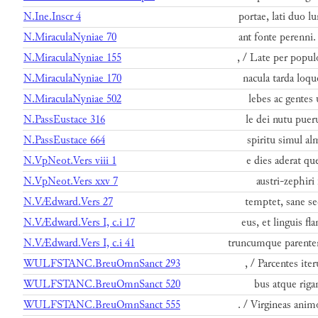
N.Ine.Inscr 4
portae, lati duo 
N.MiraculaNyniae 70
ant fonte perenni
N.MiraculaNyniae 155
, / Late per popu
N.MiraculaNyniae 170
nacula tarda loqu
N.MiraculaNyniae 502
lebes ac gentes
N.PassEustace 316
le dei nutu pue
N.PassEustace 664
spiritu simul al
N.VpNeot.Vers viii 1
e dies aderat q
N.VpNeot.Vers xxv 7
austri-zephiri
N.VÆdward.Vers 27
temptet, sane se
N.VÆdward.Vers I, c.i 17
eus, et linguis 
N.VÆdward.Vers I, c.i 41
truncumque parente
WULFSTANC.BreuOmnSanct 293
, / Parcentes ite
WULFSTANC.BreuOmnSanct 520
bus atque rigan
WULFSTANC.BreuOmnSanct 555
. / Virgineas ani