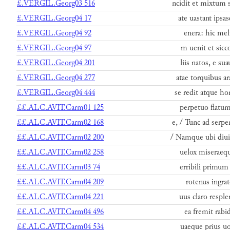
£.VERGIL.Georg03 516
ncidit et mixtum
£.VERGIL.Georg04 17
ate uastant ipsas
£.VERGIL.Georg04 92
enera: hic meli
£.VERGIL.Georg04 97
m uenit et sicc
£.VERGIL.Georg04 201
liis natos, e su
£.VERGIL.Georg04 277
atae torquibus ar
£.VERGIL.Georg04 444
se redit atque h
££.ALC.AVIT.Carm01 125
perpetuo flatum
££.ALC.AVIT.Carm02 168
e, / Tunc ad serp
££.ALC.AVIT.Carm02 200
/ Namque ubi diui
££.ALC.AVIT.Carm02 258
uelox miseraequ
££.ALC.AVIT.Carm03 74
erribili primum
££.ALC.AVIT.Carm04 209
rotenus ingrat
££.ALC.AVIT.Carm04 221
uus claro respl
££.ALC.AVIT.Carm04 496
ea fremit rabid
££.ALC.AVIT.Carm04 534
uaeque prius uo