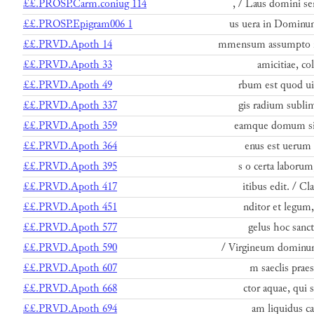
££.PROSP.Carm.coniug 114
, / Laus domini se
££.PROSP.Epigram006 1
us uera in Dominu
££.PRVD.Apoth 14
mmensum assumpto n
££.PRVD.Apoth 33
amicitiae, col
££.PRVD.Apoth 49
rbum est quod ui
££.PRVD.Apoth 337
gis radium subli
££.PRVD.Apoth 359
eamque domum sig
££.PRVD.Apoth 364
enus est uerum 
££.PRVD.Apoth 395
s o certa laborum
££.PRVD.Apoth 417
itibus edit. / Cl
££.PRVD.Apoth 451
nditor et legum
££.PRVD.Apoth 577
gelus hoc sanct
££.PRVD.Apoth 590
/ Virgineum dominu
££.PRVD.Apoth 607
m saeclis praes
££.PRVD.Apoth 668
ctor aquae, qui s
££.PRVD.Apoth 694
am liquidus cae