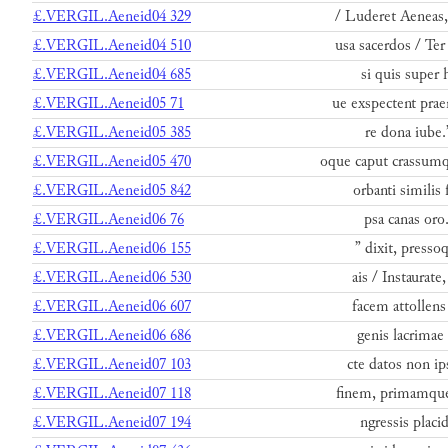
£.VERGIL.Aeneid04 329
/ Luderet Aeneas,
£.VERGIL.Aeneid04 510
usa sacerdos / Te
£.VERGIL.Aeneid04 685
si quis super h
£.VERGIL.Aeneid05 71
ue exspectent prae
£.VERGIL.Aeneid05 385
re dona iube.
£.VERGIL.Aeneid05 470
oque caput crassum
£.VERGIL.Aeneid05 842
orbanti similis
£.VERGIL.Aeneid06 76
psa canas oro
£.VERGIL.Aeneid06 155
” dixit, press
£.VERGIL.Aeneid06 530
ais / Instaurate
£.VERGIL.Aeneid06 607
facem attollens
£.VERGIL.Aeneid06 686
genis lacrimae 
£.VERGIL.Aeneid07 103
cte datos non i
£.VERGIL.Aeneid07 118
finem, primamque
£.VERGIL.Aeneid07 194
ngressis placi