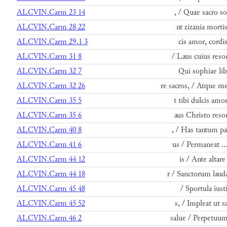
ALCVIN.Carm 23 14
, / Quae sacro so
ALCVIN.Carm 28 22
nt zizania morti
ALCVIN.Carm 29.1 3
cis amor, cordi
ALCVIN.Carm 31 8
/ Laus cuius reso
ALCVIN.Carm 32 7
Qui sophiae lib
ALCVIN.Carm 32 26
re sacros, / Atque
ALCVIN.Carm 35 5
t tibi dulcis amo
ALCVIN.Carm 35 6
aus Christo reso
ALCVIN.Carm 40 8
, / Has tantum pa
ALCVIN.Carm 41 6
us / Permaneat ..
ALCVIN.Carm 44 12
is / Ante altare
ALCVIN.Carm 44 18
r / Sanctorum laud
ALCVIN.Carm 45 48
/ Sportula iust
ALCVIN.Carm 45 52
s, / Impleat ut s
ALCVIN.Carm 46 2
salue / Perpetuum