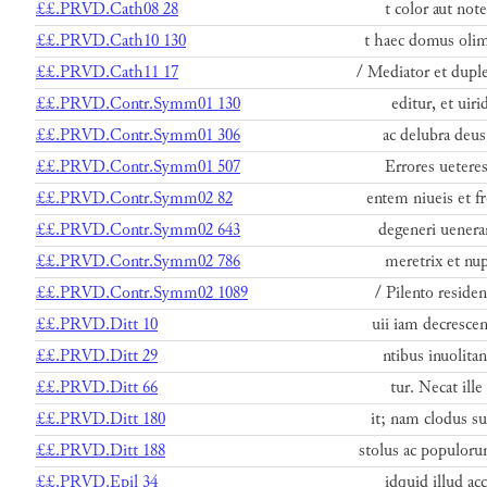
££.PRVD.Cath08 28
t color aut note
££.PRVD.Cath10 130
t haec domus olim
££.PRVD.Cath11 17
/ Mediator et dupl
££.PRVD.Contr.Symm01 130
editur, et uir
££.PRVD.Contr.Symm01 306
ac delubra deus
££.PRVD.Contr.Symm01 507
Errores ueteres
££.PRVD.Contr.Symm02 82
entem niueis et f
££.PRVD.Contr.Symm02 643
degeneri uenera
££.PRVD.Contr.Symm02 786
meretrix et nup
££.PRVD.Contr.Symm02 1089
/ Pilento reside
££.PRVD.Ditt 10
uii iam decrescen
££.PRVD.Ditt 29
ntibus inuolita
££.PRVD.Ditt 66
tur. Necat ille
££.PRVD.Ditt 180
it; nam clodus su
££.PRVD.Ditt 188
stolus ac populoru
££.PRVD.Epil 34
idquid illud acc