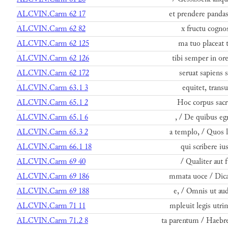
ALCVIN.Carm 62 17
et prendere pandas
ALCVIN.Carm 62 82
x fructu cognos
ALCVIN.Carm 62 125
ma tuo placeat 
ALCVIN.Carm 62 126
tibi semper in or
ALCVIN.Carm 62 172
seruat sapiens 
ALCVIN.Carm 63.1 3
equitet, transu
ALCVIN.Carm 65.1 2
Hoc corpus sacr
ALCVIN.Carm 65.1 6
, / De quibus egr
ALCVIN.Carm 65.3 2
a templo, / Quos l
ALCVIN.Carm 66.1 18
qui scribere ius
ALCVIN.Carm 69 40
/ Qualiter aut 
ALCVIN.Carm 69 186
mmata uoce / Dicat
ALCVIN.Carm 69 188
e, / Omnis ut aud
ALCVIN.Carm 71 11
mpleuit legis utri
ALCVIN.Carm 71.2 8
ta parentum / Haeb