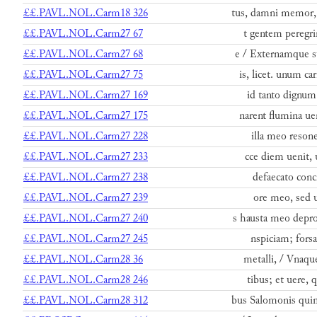
££.PAVL.NOL.Carm18 326
tus, damni memor, 
££.PAVL.NOL.Carm27 67
t gentem peregri
££.PAVL.NOL.Carm27 68
e / Externamque su
££.PAVL.NOL.Carm27 75
is, licet. unum c
££.PAVL.NOL.Carm27 169
id tanto dignum
££.PAVL.NOL.Carm27 175
narent flumina ue
££.PAVL.NOL.Carm27 228
illa meo resone
££.PAVL.NOL.Carm27 233
cce diem uenit,
££.PAVL.NOL.Carm27 238
defaecato conc
££.PAVL.NOL.Carm27 239
ore meo, sed u
££.PAVL.NOL.Carm27 240
s hausta meo depr
££.PAVL.NOL.Carm27 245
nspiciam; forsa
££.PAVL.NOL.Carm28 36
metalli, / Vnaque
££.PAVL.NOL.Carm28 246
tibus; et uere,
££.PAVL.NOL.Carm28 312
bus Salomonis quin