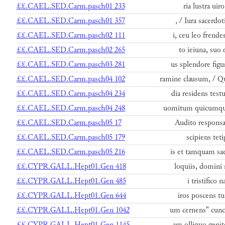
££.CAEL.SED.Carm.pasch01 233
ria lustra uir
££.CAEL.SED.Carm.pasch01 357
, / Iura sacerdo
££.CAEL.SED.Carm.pasch02 111
i, ceu leo frende
££.CAEL.SED.Carm.pasch02 265
to ieiuna, suo 
££.CAEL.SED.Carm.pasch03 281
us splendore figu
££.CAEL.SED.Carm.pasch04 102
ramine clausum, / 
££.CAEL.SED.Carm.pasch04 234
dia residens test
££.CAEL.SED.Carm.pasch04 248
uomitum quicumqu
££.CAEL.SED.Carm.pasch05 17
Audito responsa
££.CAEL.SED.Carm.pasch05 179
scipiens teti
££.CAEL.SED.Carm.pasch05 216
is et tamquam sae
££.CYPR.GALL.Hept01.Gen 418
loquiis, domini
££.CYPR.GALL.Hept01.Gen 485
i tristifico 
££.CYPR.GALL.Hept01.Gen 644
iros poscens tu
££.CYPR.GALL.Hept01.Gen 1042
um cernens" cunc
££.CYPR.GALL.Hept01.Gen 1145
am olliquo genit