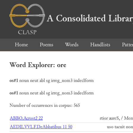
A Consolidated Libra
Home
Poems
Words
Handlists
Patte
Word Explorer: ore
os#1
noun
neut
abl
sg
irreg_nom3
indeclform
os#1
noun
neut
abl
sg
irreg_nom3
indeclform
Number of occurrences in corpus: 565
ABBO.Acrost2 22
rtior aureS, / Me
AEDILVVLF.DeAbbatibus 11 50
uso tacuit non