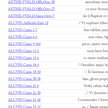
AETHILVVALD.Offa.Octo 20
auscultant omni
AETHILVVALD.Offa.Octo 27
ea uoce fremita
AETHILVVALD.Sator.Octo 7
do || Raptent et 
ALCVIN.Aelberht.Epit 12
/ Vt sophiam bibe
ALCVIN.Carm 5 7
bus edebat; pat
ALCVIN.Carm 6 6
ncta salus, li
ALCVIN.Carm 9 164
prece, quam mori
ALCVIN.Carm 13 2
nctia laeta fe
ALCVIN.Carm 13 6
ce tuum studium
ALCVIN.Carm 18 4
/ Omnibus atque h
ALCVIN.Carm 18 10
/ Et lacrimas r
ALCVIN.Carm 20 38
laus, gloria perp
ALCVIN.Carm 21 6
Verba salutis h
ALCVIN.Carm 21 30
, / Vt doctrina 
ALCVIN.Carm 21 36
Commendet Christo
ALCVIN.Carm 23 12
as, / Atque creat