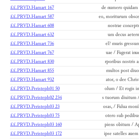
££.PRVD.Hamart 167
de numero quidam 
££.PRVD.Hamart 587
eo, moriturum obsc
££.PRVD.Hamart 608
nostrae concept
££.PRVD.Hamart 632
um decus aetern
££.PRVD.Hamart 736
el? muris gressu
££.PRVD.Hamart 767
uae / Fugerat inu
££.PRVD.Hamart 830
rporibus nostris
££.PRVD.Hamart 855
multos post diuor
££.PRVD.Hamart 932
ator, o dee Chris
££.PRVD.Peristeph01 50
olum / Et rogis i
££.PRVD.Peristeph02 234
s tuorum diuitum /
££.PRVD.Peristeph03 23
osas, / Fulua monil
££.PRVD.Peristeph03 75
otero sub pedibus
££.PRVD.Peristeph03 160
piens obitum / Ap
££.PRVD.Peristeph03 172
ipse satelles aue