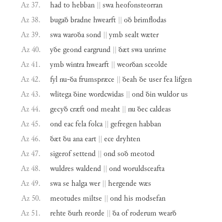
Az 37.
had
to
hebban
||
swa
heofonsteorran
Az 38.
bugað
bradne
hwearft
||
oð
brimflodas
Az 39.
swa
waroða
sond
||
ymb
sealt
wæter
Az 40.
yðe
geond
eargrund
||
ðæt
swa
unrime
Az 41.
ymb
wintra
hwearft
||
weorðan
sceolde
Az 42.
fyl
nu-ða
frumspræce
||
ðeah
ðe
user
fea
lifgen
Az 43.
wlitega
ðine
wordcwidas
||
ond
ðin
wuldor
us
Az 44.
gecyð
cræft
ond
meaht
||
nu
ðec
caldeas
Az 45.
ond
eac
fela
folca
||
gefregen
habban
Az 46.
ðæt
ðu
ana
eart
||
ece
dryhten
Az 47.
sigerof
settend
||
ond
soð
meotod
Az 48.
wuldres
waldend
||
ond
woruldsceafta
Az 49.
swa
se
halga
wer
||
hergende
wæs
Az 50.
meotudes
miltse
||
ond
his
modsefan
Az 51.
rehte
ðurh
reorde
||
ða
of
roderum
wearð