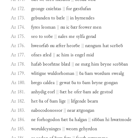
Az 172.
geonge
cniehtas
||
for
gæstlufan
Az 173.
gebunden
to
bæle
||
in
byrnendes
Az 174.
fyres
leoman
||
nu
ic
ðær
feower
men
Az 175.
seo
to
soðe
||
nales
me
sylfa
gerad
Az 176.
hweorfað
nu
æfter
heorðe
||
nængum
hat
sceðeð
Az 177.
ofnes
æled
||
ac
him
is
engel
mid
Az 178.
hafað
beorhtne
blæd
||
ne
mæg
him
bryne
sceððan
Az 179.
wlitigne
wuldorhoman
||
ða
ðam
wordum
swealg
Az 180.
brego
caldea
||
gewat
ða
to
ðam
bryne
gongan
Az 181.
anhydig
eorl
||
ðæt
he
ofer
ðam
ade
gestod
Az 182.
het
ða
of
ðam
lige
||
lifgende
bearn
Az 183.
nabocodonossor
||
near
ætgongan
Az 184.
ne
forhogodon
ðæt
ða
halgan
||
siððan
hi
hwætmode
Az 185.
woruldcyninges
||
weorn
gehyrdon