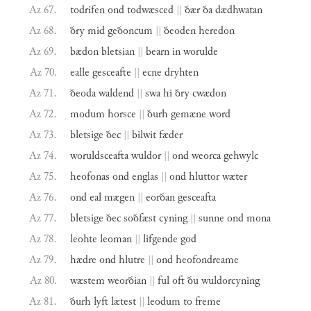
Az 67.
todrifen
ond
todwæsced
||
ðær
ða
dædhwatan
Az 68.
ðry
mid
geðoncum
||
ðeoden
heredon
Az 69.
bædon
bletsian
||
bearn
in
worulde
Az 70.
ealle
gesceafte
||
ecne
dryhten
Az 71.
ðeoda
waldend
||
swa
hi
ðry
cwædon
Az 72.
modum
horsce
||
ðurh
gemæne
word
Az 73.
bletsige
ðec
||
bilwit
fæder
Az 74.
woruldsceafta
wuldor
||
ond
weorca
gehwylc
Az 75.
heofonas
ond
englas
||
ond
hluttor
wæter
Az 76.
ond
eal
mægen
||
eorðan
gesceafta
Az 77.
bletsige
ðec
soðfæst
cyning
||
sunne
ond
mona
Az 78.
leohte
leoman
||
lifgende
god
Az 79.
hædre
ond
hlutre
||
ond
heofondreame
Az 80.
wæstem
weorðian
||
ful
oft
ðu
wuldorcyning
Az 81.
ðurh
lyft
lætest
||
leodum
to
freme