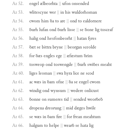
Az 52.
engel
ælbeorhta
||
ufon
onsended
Az 53.
wlitescyne
wer
||
in
his
wuldorhoman
Az 54.
cwom
him
ða
to
are
||
ond
to
ealdornere
Az 55.
ðurh
lufan
ond
ðurh
lisse
||
se
ðone
lig
tosceaf
Az 56.
halig
ond
heofonbeorht
||
hatan
fyres
Az 57.
ðæt
se
bittra
bryne
||
beorgan
sceolde
Az 58.
for
ðæs
engles
ege
||
æfæstum
ðrim
Az 59.
tosweop
ond
toswengde
||
ðurh
swiðes
meaht
Az 60.
liges
leoman
||
swa
hyra
lice
ne
scod
Az 61.
ac
wæs
in
ðam
ofne
||
ða
se
engel
cwom
Az 62.
windig
ond
wynsum
||
wedere
onlicust
Az 63.
ðonne
on
sumeres
tid
||
sended
weorðeð
Az 64.
dropena
dreorung
||
mid
dæges
hwile
Az 65.
se
wæs
in
ðam
fire
||
for
frean
meahtum
Az 66.
halgum
to
helpe
||
wearð
se
hata
lig