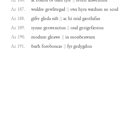
Az 186.
ac
eodon
of
ðam
fyre
||
feorh
unwemme
Az 187.
wuldre
gewlitegad
||
swa
hyra
wædum
ne
scod
Az 188.
gifre
gleda
nið
||
ac
hi
mid
gæstlufan
Az 189.
synne
geswencton
||
ond
gesigefæston
Az 190.
modum
gleawe
||
in
monðeawum
Az 191.
ðurh
foreðoncas
||
fyr
gedygdon