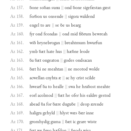
Az 157.
ðone
soðan
sunu
||
ond
ðone
sigefæstan
gæst
Az 158.
forðon
us
onsende
||
sigora
waldend
Az 159.
engel
to
are
||
se
ðe
us
bearg
Az 160.
fyr
ond
feondas
||
ond
mid
fiðrum
bewreah
Az 161.
wið
brynebrogan
||
breahtmum
hwurfun
Az 162.
ymb
ðæt
hate
hus
||
hæðne
leode
Az 163.
ða
ðæt
ongeaton
||
godes
ondsacan
Az 164.
ðæt
hi
ne
meahtan
||
ne
meotod
wolde
Az 165.
acwellan
cnyhta
æ
||
ac
hy
crist
scilde
Az 166.
hwearf
ða
to
healle
||
swa
he
hraðost
meahte
Az 167.
eorl
acolmod
||
ðæt
he
ofer
his
ealdre
gestod
Az 168.
abead
ða
for
ðære
duguðe
||
deop
ærende
Az 169.
haligra
gehyld
||
hlyst
wæs
ðær
inne
Az 170.
gromhydig
guma
||
ðæt
ic
geare
wiste
Az 171.
ðæt
we
ðreo
hæfdon
||
ðeoda
wisa