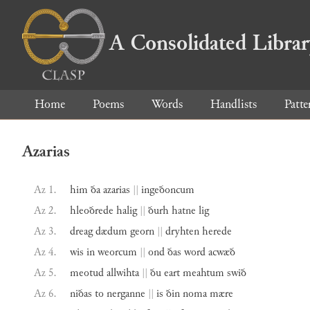
A Consolidated Libra
Home
Poems
Words
Handlists
Patte
Azarias
Az 1.
him
ða
azarias
||
ingeðoncum
Az 2.
hleoðrede
halig
||
ðurh
hatne
lig
Az 3.
dreag
dædum
georn
||
dryhten
herede
Az 4.
wis
in
weorcum
||
ond
ðas
word
acwæð
Az 5.
meotud
allwihta
||
ðu
eart
meahtum
swið
Az 6.
niðas
to
nerganne
||
is
ðin
noma
mære