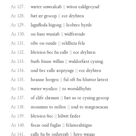
Az 127.
wæter
onwealcað
||
witon
ealdgecynd
Az 128.
ðæt
ær
gescop
||
ece
dryhten
Az 129.
lagufloda
bigong
||
leohtes
hyrde
Az 130.
on
ðam
wuniað
||
widferende
Az 131.
siðe
on
sunde
||
seldlicra
fela
Az 132.
bletsien
ðec
ða
ealle
||
ece
dryhten
Az 133.
ðurh
ðinne
willan
||
wuldorfæst
cyning
Az 134.
ond
ðec
ealle
æsprynge
||
ece
dryhten
Az 135.
heanne
hergen
||
ful
oft
ðu
hluttor
lætest
Az 136.
wæter
wynlico
||
to
woruldhyhte
Az 137.
of
clife
clænum
||
ðæt
us
se
cyning
gescop
Az 138.
monnum
to
miltse
||
ond
to
mægeneacan
Az 139.
bletsien
ðec
||
bilwit
fæder
Az 140.
fiscas
ond
fuglas
||
felameahtigne
Az 141.
ealle
ða
ðe
onhrerað
||
hreo
wægas