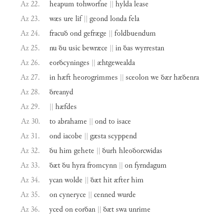
Az 22.
heapum
tohworfne
||
hylda
lease
Az 23.
wæs
ure
lif
||
geond
londa
fela
Az 24.
fracuð
ond
gefræge
||
foldbuendum
Az 25.
nu
ðu
usic
bewræce
||
in
ðas
wyrrestan
Az 26.
eorðcyninges
||
æhtgewealda
Az 27.
in
hæft
heorogrimmes
||
sceolon
we
ðær
hæðenra
Az 28.
ðreanyd
Az 29.
||
hæfdes
Az 30.
to
abrahame
||
ond
to
isace
Az 31.
ond
iacobe
||
gæsta
scyppend
Az 32.
ðu
him
gehete
||
ðurh
hleoðorcwidas
Az 33.
ðæt
ðu
hyra
fromcynn
||
on
fyrndagum
Az 34.
ycan
wolde
||
ðæt
hit
æfter
him
Az 35.
on
cyneryce
||
cenned
wurde
Az 36.
yced
on
eorðan
||
ðæt
swa
unrime