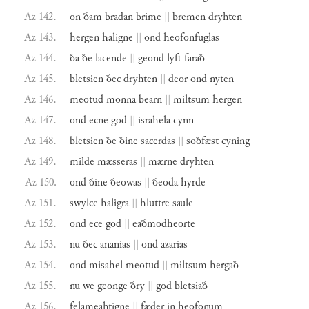
Az 142.
on
ðam
bradan
brime
||
bremen
dryhten
Az 143.
hergen
haligne
||
ond
heofonfuglas
Az 144.
ða
ðe
lacende
||
geond
lyft
farað
Az 145.
bletsien
ðec
dryhten
||
deor
ond
nyten
Az 146.
meotud
monna
bearn
||
miltsum
hergen
Az 147.
ond
ecne
god
||
israhela
cynn
Az 148.
bletsien
ðe
ðine
sacerdas
||
soðfæst
cyning
Az 149.
milde
mæsseras
||
mærne
dryhten
Az 150.
ond
ðine
ðeowas
||
ðeoda
hyrde
Az 151.
swylce
haligra
||
hluttre
saule
Az 152.
ond
ece
god
||
eaðmodheorte
Az 153.
nu
ðec
ananias
||
ond
azarias
Az 154.
ond
misahel
meotud
||
miltsum
hergað
Az 155.
nu
we
geonge
ðry
||
god
bletsiað
Az 156.
felameahtigne
||
fæder
in
heofonum