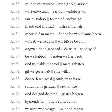
Az 82.
mildne
morgenren
||
monig
sceal
siððan
Az 83.
wyrt
onwæcnan
||
eac
ðon
wudubearwas
Az 84.
tanum
tydrað
||
trymmað
eorðwelan
Az 85.
hleoð
ond
hluttrað
||
næfre
hlisan
ah
Az 86.
meotud
ðan
maran
||
ðonne
he
wið
monna
bearn
Az 87.
wyrceð
weldædum
||
wis
bið
se
ðe
con
Az 88.
ongytan
ðone
geocend
||
ðe
us
eall
good
syleð
Az 89.
ðe
we
habbað
||
ðenden
we
her
beoð
Az 90.
ond
us
milde
meotod
||
mare
gehateð
Az 91.
gif
we
geearniað
||
elne
willað
Az 92.
ðonne
feran
sceal
||
ðurh
frean
hæse
Az 93.
sundor
anra
gehwæs
||
sawl
of
lice
Az 94.
ond
ðec
god
dryhten
||
gæstas
hergen
Az 95.
byrnende
fyr
||
ond
beorht
sumor
Az 96.
wearme
wederdagas
||
waldend
manna