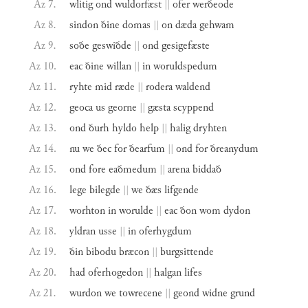
Az 7.
wlitig
ond
wuldorfæst
||
ofer
werðeode
Az 8.
sindon
ðine
domas
||
on
dæda
gehwam
Az 9.
soðe
geswiðde
||
ond
gesigefæste
Az 10.
eac
ðine
willan
||
in
woruldspedum
Az 11.
ryhte
mid
ræde
||
rodera
waldend
Az 12.
geoca
us
georne
||
gæsta
scyppend
Az 13.
ond
ðurh
hyldo
help
||
halig
dryhten
Az 14.
nu
we
ðec
for
ðearfum
||
ond
for
ðreanydum
Az 15.
ond
fore
eaðmedum
||
arena
biddað
Az 16.
lege
bilegde
||
we
ðæs
lifgende
Az 17.
worhton
in
worulde
||
eac
ðon
wom
dydon
Az 18.
yldran
usse
||
in
oferhygdum
Az 19.
ðin
bibodu
bræcon
||
burgsittende
Az 20.
had
oferhogedon
||
halgan
lifes
Az 21.
wurdon
we
towrecene
||
geond
widne
grund