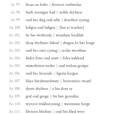
Az 97.
frean
on
ferðe
||
fremest
eorðwelan
Az 98.
ðurh
monigne
had
||
milde
dryhten
Az 99.
ond
ðec
dæg
ond
niht
||
domfæst
cyning
Az 100.
lofigen
ond
lufigen
||
[lux
et
tenebre]
Az 101.
ðe
ðas
werðeoda
||
weardum
healdað
Az 102.
deop
dryhtnes
bibod
||
drugon
hi
ðæt
longe
Az 103.
ond
ðec
crist
cyning
||
ceolas
weorðian
Az 104.
fæder
forst
ond
snaw
||
folca
waldend
Az 105.
winterbitera
weder
||
ond
wolcna
genipu
Az 106.
ond
ðec
liexende
||
ligetta
hergen
Az 107.
blace
breahtumhwate
||
brytenrices
weard
Az 108.
dyrne
dryhten
||
a
ðin
dom
sy
Az 109.
god
ond
genge
||
ðu
ðæs
geornlice
Az 110.
wyrcest
wuldorcyning
||
wæstmum
herge
Az 111.
bletsien
bledum
||
ond
ðin
blæd
wese